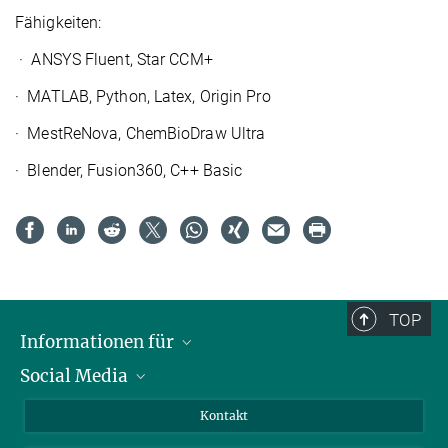
Fähigkeiten
:
·
ANSYS Fluent, Star CCM+
·
MATLAB, Python, Latex, Origin Pro
·
MestReNova, ChemBioDraw Ultra
·
Blender, Fusion360, C++ Basic
TOP
Informationen für
Social Media
Wissenschaftlerinnen und Wissenschaftler
Bewerberinnen und Bewerber
LinkedIn
Kontakt
Internationale Gäste
YouTube