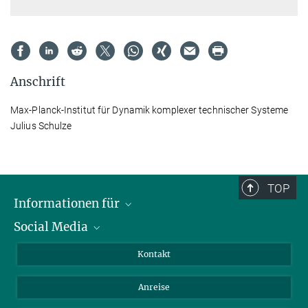
Anschrift
Max-Planck-Institut für Dynamik komplexer technischer Systeme
Julius Schulze
TOP
Informationen für
Social Media
Wissenschaftlerinnen und Wissenschaftler
Bewerberinnen und Bewerber
LinkedIn
Kontakt
Internationale Gäste
YouTube
Anreise
Medienvertreter
Mastodon