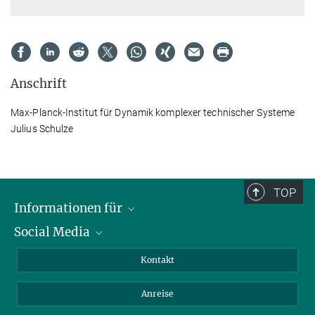
Anschrift
Max-Planck-Institut für Dynamik komplexer technischer Systeme
Julius Schulze
TOP
Informationen für
Social Media
Wissenschaftlerinnen und Wissenschaftler
Bewerberinnen und Bewerber
LinkedIn
Kontakt
Internationale Gäste
YouTube
Anreise
Medienvertreter
Mastodon