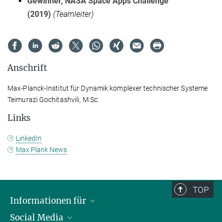
Gewinner, NASA Space Apps Challenge
(2019)
(Teamleiter)
Anschrift
Max-Planck-Institut für Dynamik komplexer technischer Systeme
Teimurazi Gochitashvili, M.Sc.
Links
LinkedIn
Max Plank News
TOP
Informationen für
Social Media
Wissenschaftlerinnen und Wissenschaftler