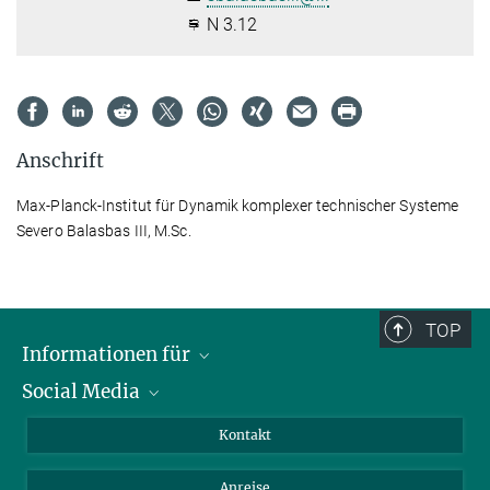
N 3.12
Anschrift
Max-Planck-Institut für Dynamik komplexer technischer Systeme
Severo Balasbas III, M.Sc.
TOP
Informationen für
Social Media
Wissenschaftlerinnen und Wissenschaftler
Bewerberinnen und Bewerber
LinkedIn
Kontakt
Internationale Gäste
YouTube
Anreise