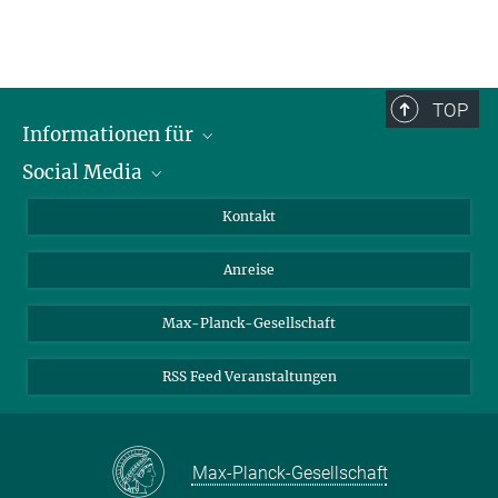
TOP
Informationen für
Social Media
Wissenschaftlerinnen und Wissenschaftler
Bewerberinnen und Bewerber
LinkedIn
Kontakt
Internationale Gäste
YouTube
Anreise
Medienvertreter
Mastodon
Studierende
Max-Planck-Gesellschaft
Schülerinnen und Schüler
RSS Feed Veranstaltungen
Max-Planck-Gesellschaft