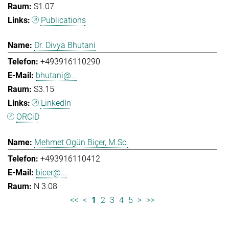
S1.07
Publications
Dr. Divya Bhutani
+493916110290
bhutani@...
S3.15
LinkedIn
ORCiD
Mehmet Ogün Biçer, M.Sc.
+493916110412
bicer@...
N 3.08
<<
<
1
2
3
4
5
>
>>