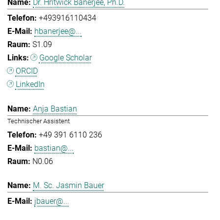
Dr. Hritwick Banerjee, Ph.D.
+493916110434
hbanerjee@...
S1.09
Google Scholar
ORCID
LinkedIn
Anja Bastian
Technischer Assistent
+49 391 6110 236
bastian@...
N0.06
M. Sc. Jasmin Bauer
jbauer@...