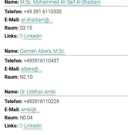
M.Sc. Mohammed Ali Saif Al-Shaibani
+49 391 6110330
al-shaibani@...
S3.15
Linkedin
Carmen Albers, M.Sc.
+493916110437
albers@...
N2.10
Dr. Uddhav Ambi
+493916110229
ambi@...
N0.04
LinkedIn