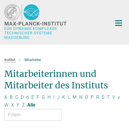
Hauptinhalt
Institut
Mitarbeiter
Mitarbeiterinnen und
Mitarbeiter des Instituts
A
B
C
D
d
E
F
G
H
I
J
K
L
M
N
O
P
R
S
T
V
v
W
X
Y
Z
Alle