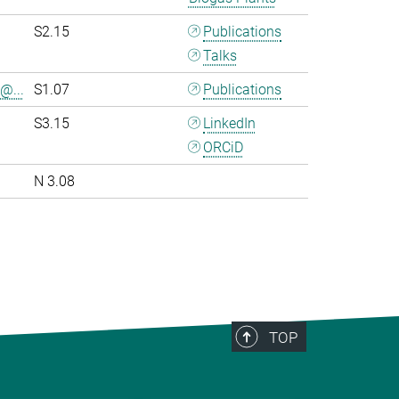
S2.15
Publications
Talks
@...
S1.07
Publications
S3.15
LinkedIn
ORCiD
N 3.08
>
TOP