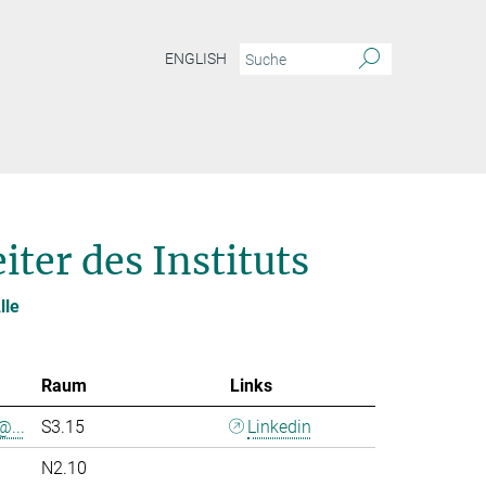
ENGLISH
ter des Instituts
lle
Raum
Links
@...
S3.15
Linkedin
N2.10