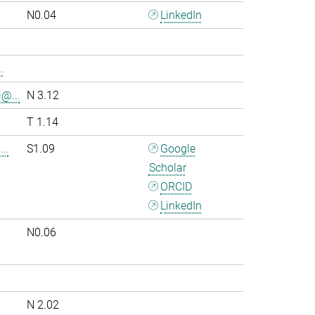
N0.04
LinkedIn
.
i@...
N 3.12
T 1.14
..
S1.09
Google
Scholar
ORCID
LinkedIn
N0.06
.
N 2.02