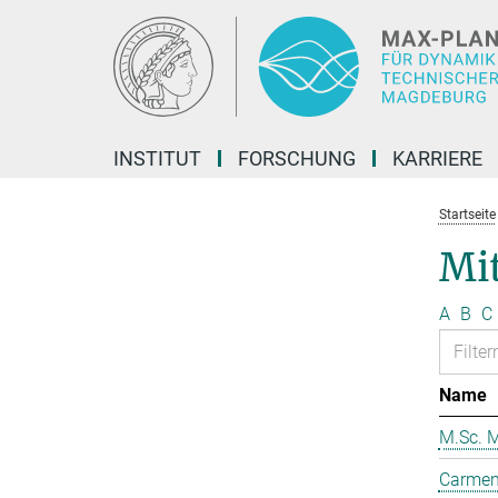
Hauptinhalt
INSTITUT
FORSCHUNG
KARRIERE
Startseite
Mit
A
B
C
Name
M.Sc. M
Carmen 