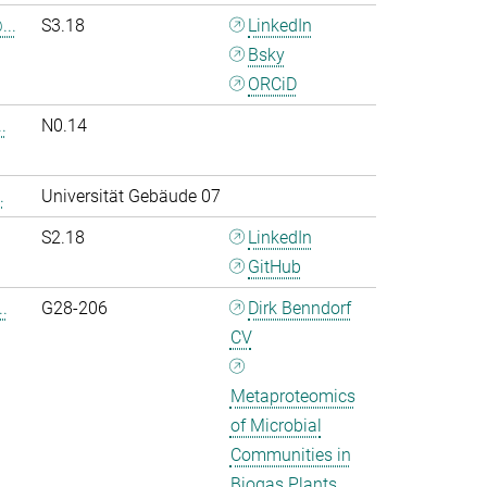
..
S3.18
LinkedIn
Bsky
ORCiD
.
N0.14
.
Universität Gebäude 07
S2.18
LinkedIn
GitHub
.
G28-206
Dirk Benndorf
CV
Metaproteomics
of Microbial
Communities in
Biogas Plants