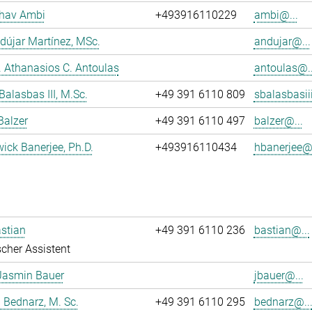
dhav Ambi
+493916110229
ambi@...
dújar Martínez, MSc.
andujar@...
r. Athanasios C. Antoulas
antoulas@..
Balasbas III, M.Sc.
+49 391 6110 809
sbalasbasii
Balzer
+49 391 6110 497
balzer@...
wick Banerjee, Ph.D.
+493916110434
hbanerjee@.
stian
+49 391 6110 236
bastian@...
cher Assistent
Jasmin Bauer
jbauer@...
 Bednarz, M. Sc.
+49 391 6110 295
bednarz@..