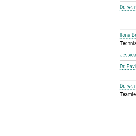
Dr. rer.
Ilona B
Technis
Jessic
Dr. Pav
Dr. rer.
Teamlei