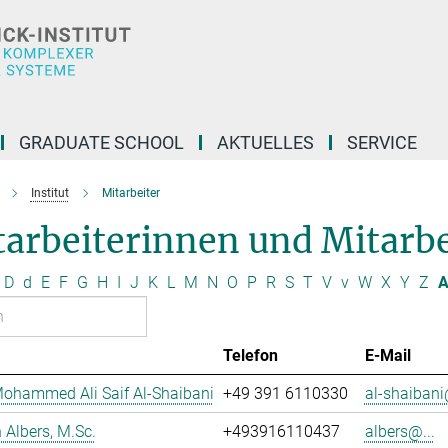
GRADUATE SCHOOL
AKTUELLES
SERVICE
Institut
Mitarbeiter
arbeiterinnen und Mitarbei
D
d
E
F
G
H
I
J
K
L
M
N
O
P
R
S
T
V
v
W
X
Y
Z
A
Telefon
E-Mail
ohammed Ali Saif Al-Shaibani
+49 391 6110330
al-shaibani
Albers, M.Sc.
+493916110437
albers@...