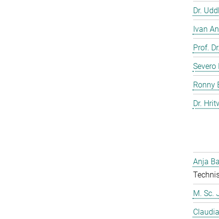
Dr. Ud
Ivan An
Prof. D
Severo 
Ronny 
Dr. Hrit
Anja Ba
Technis
M. Sc. 
Claudia