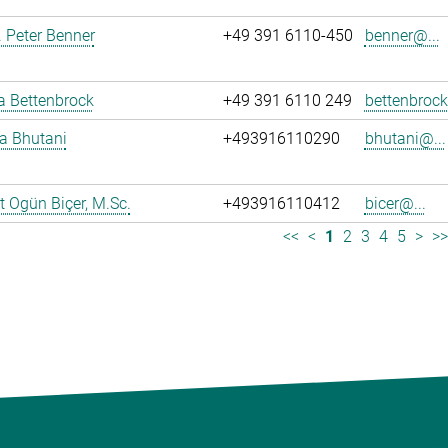
r. Peter Benner
+49 391 6110-450
benner@...
ja Bettenbrock
+49 391 6110 249
bettenbrock
ya Bhutani
+493916110290
bhutani@...
 Ogün Biçer, M.Sc.
+493916110412
bicer@...
<<
<
1
2
3
4
5
>
>