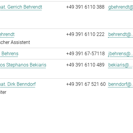
 nat. Gerrich Behrendt
+49 391 6110 388
gbehrendt@.
ehrendt
+49 391 6110 222
behrendt@..
cher Assistent
a Behrens
+49 391 67-57118
jbehrens@..
los Stephanos Bekiaris
+49 391 6110 489
bekiaris@...
 nat. Dirk Benndorf
+49 391 67 521 60
benndorf@..
ter