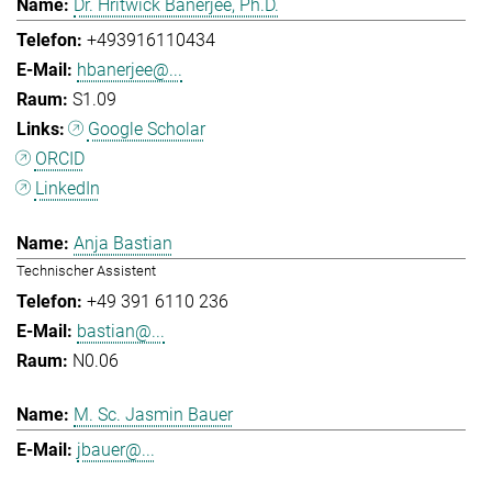
Dr. Hritwick Banerjee, Ph.D.
+493916110434
hbanerjee@...
S1.09
Google Scholar
ORCID
LinkedIn
Anja Bastian
Technischer Assistent
+49 391 6110 236
bastian@...
N0.06
M. Sc. Jasmin Bauer
jbauer@...