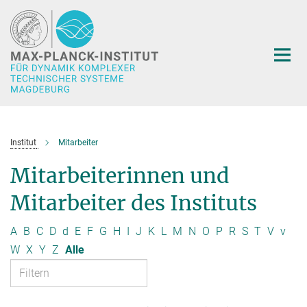
Hauptinhalt
Institut
Mitarbeiter
Mitarbeiterinnen und
Mitarbeiter des Instituts
A
B
C
D
d
E
F
G
H
I
J
K
L
M
N
O
P
R
S
T
V
v
W
X
Y
Z
Alle