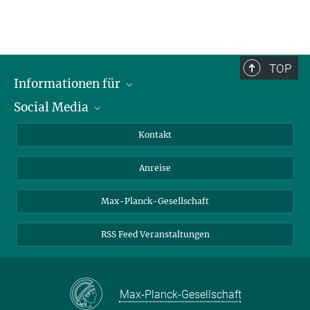
TOP
Informationen für
Social Media
Wissenschaftlerinnen und Wissenschaftler
Bewerberinnen und Bewerber
LinkedIn
Kontakt
Internationale Gäste
YouTube
Anreise
Medienvertreter
Mastodon
Studierende
Max-Planck-Gesellschaft
Schülerinnen und Schüler
RSS Feed Veranstaltungen
Max-Planck-Gesellschaft