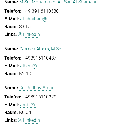
M.Sc. Mohammed Ali Saif Al-Shaibani
+49 391 6110330
al-shaibani@...
S3.15
Linkedin
Carmen Albers, M.Sc.
+493916110437
albers@...
N2.10
Dr. Uddhav Ambi
+493916110229
ambi@...
N0.04
LinkedIn