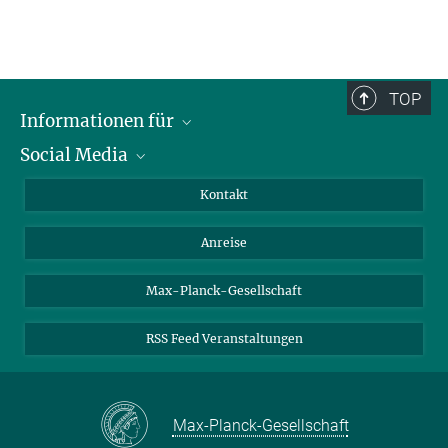
TOP
Informationen für
Social Media
Wissenschaftlerinnen und Wissenschaftler
Bewerberinnen und Bewerber
LinkedIn
Kontakt
Internationale Gäste
YouTube
Anreise
Medienvertreter
Mastodon
Studierende
Max-Planck-Gesellschaft
Schülerinnen und Schüler
RSS Feed Veranstaltungen
Max-Planck-Gesellschaft