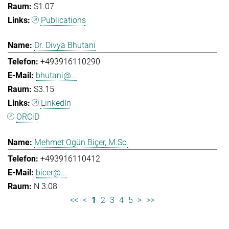
S1.07
Publications
Dr. Divya Bhutani
+493916110290
bhutani@...
S3.15
LinkedIn
ORCiD
Mehmet Ogün Biçer, M.Sc.
+493916110412
bicer@...
N 3.08
<<
<
1
2
3
4
5
>
>>