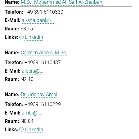
M.Sc. Mohammed Ali Saif Al-Shaibani
+49 391 6110330
al-shaibani@...
S3.15
Linkedin
Carmen Albers, M.Sc.
+493916110437
albers@...
N2.10
Dr. Uddhav Ambi
+493916110229
ambi@...
N0.04
LinkedIn