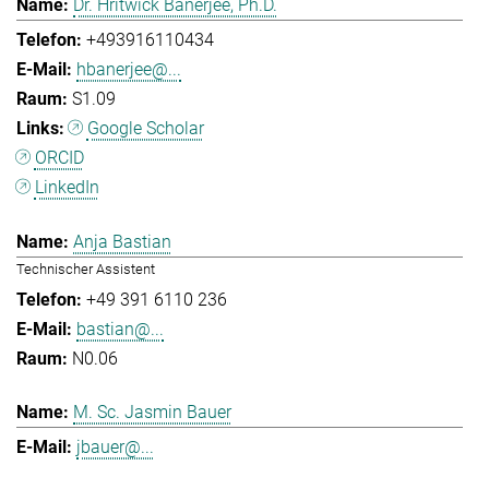
Dr. Hritwick Banerjee, Ph.D.
+493916110434
hbanerjee@...
S1.09
Google Scholar
ORCID
LinkedIn
Anja Bastian
Technischer Assistent
+49 391 6110 236
bastian@...
N0.06
M. Sc. Jasmin Bauer
jbauer@...