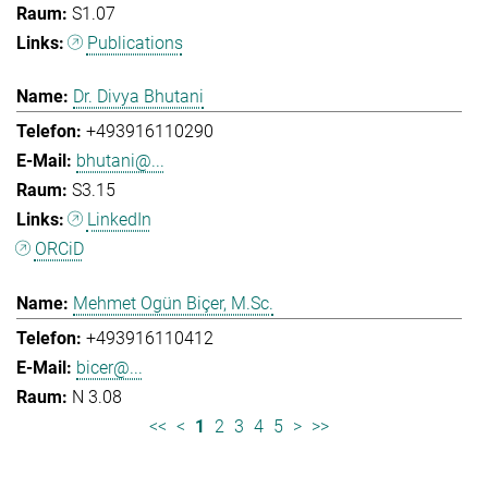
S1.07
Publications
Dr. Divya Bhutani
+493916110290
bhutani@...
S3.15
LinkedIn
ORCiD
Mehmet Ogün Biçer, M.Sc.
+493916110412
bicer@...
N 3.08
<<
<
1
2
3
4
5
>
>>