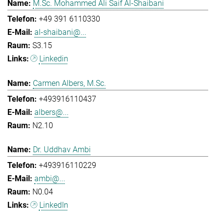
M.Sc. Mohammed Ali Saif Al-Shaibani
+49 391 6110330
al-shaibani@...
S3.15
Linkedin
Carmen Albers, M.Sc.
+493916110437
albers@...
N2.10
Dr. Uddhav Ambi
+493916110229
ambi@...
N0.04
LinkedIn