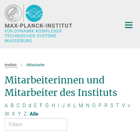
Hauptinhalt
Institut
Mitarbeiter
Mitarbeiterinnen und
Mitarbeiter des Instituts
A
B
C
D
d
E
F
G
H
I
J
K
L
M
N
O
P
R
S
T
V
v
W
X
Y
Z
Alle