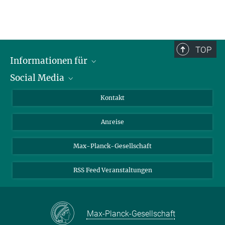
TOP
Informationen für
Social Media
Wissenschaftlerinnen und Wissenschaftler
Bewerberinnen und Bewerber
LinkedIn
Kontakt
Internationale Gäste
YouTube
Anreise
Medienvertreter
Mastodon
Studierende
Max-Planck-Gesellschaft
Schülerinnen und Schüler
RSS Feed Veranstaltungen
Max-Planck-Gesellschaft