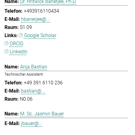
Dr. Hritwick Banerjee, Ph.D.
+493916110434
hbanerjee@...
S1.09
Google Scholar
ORCID
LinkedIn
Anja Bastian
Technischer Assistent
+49 391 6110 236
bastian@...
N0.06
M. Sc. Jasmin Bauer
jbauer@...