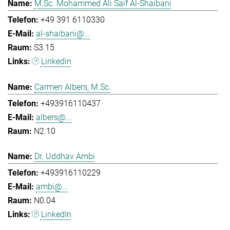
M.Sc. Mohammed Ali Saif Al-Shaibani
+49 391 6110330
al-shaibani@...
S3.15
Linkedin
Carmen Albers, M.Sc.
+493916110437
albers@...
N2.10
Dr. Uddhav Ambi
+493916110229
ambi@...
N0.04
LinkedIn