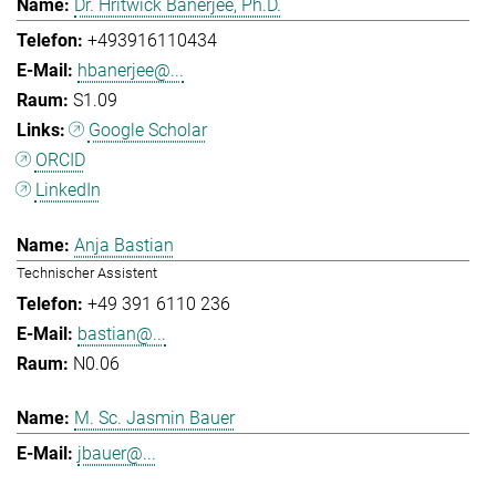
Dr. Hritwick Banerjee, Ph.D.
+493916110434
hbanerjee@...
S1.09
Google Scholar
ORCID
LinkedIn
Anja Bastian
Technischer Assistent
+49 391 6110 236
bastian@...
N0.06
M. Sc. Jasmin Bauer
jbauer@...