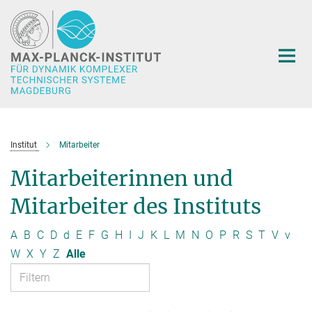
Hauptinhalt
Institut
Mitarbeiter
Mitarbeiterinnen und
Mitarbeiter des Instituts
A
B
C
D
d
E
F
G
H
I
J
K
L
M
N
O
P
R
S
T
V
v
W
X
Y
Z
Alle