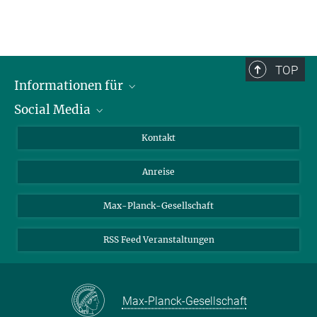
TOP
Informationen für
Social Media
Wissenschaftlerinnen und Wissenschaftler
Bewerberinnen und Bewerber
LinkedIn
Kontakt
Internationale Gäste
YouTube
Anreise
Medienvertreter
Mastodon
Studierende
Max-Planck-Gesellschaft
Schülerinnen und Schüler
RSS Feed Veranstaltungen
Max-Planck-Gesellschaft