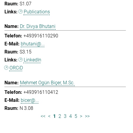
S1.07
Publications
Dr. Divya Bhutani
+493916110290
bhutani@...
S3.15
LinkedIn
ORCiD
Mehmet Ogün Biçer, M.Sc.
+493916110412
bicer@...
N 3.08
<<
<
1
2
3
4
5
>
>>