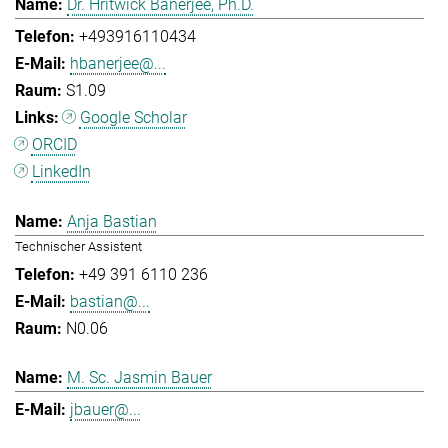
Dr. Hritwick Banerjee, Ph.D.
+493916110434
hbanerjee@...
S1.09
Google Scholar
ORCID
LinkedIn
Anja Bastian
Technischer Assistent
+49 391 6110 236
bastian@...
N0.06
M. Sc. Jasmin Bauer
jbauer@...