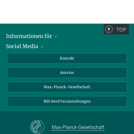
TOP
Informationen für
Social Media
Wissenschaftlerinnen und Wissenschaftler
Bewerberinnen und Bewerber
LinkedIn
Kontakt
Internationale Gäste
YouTube
Anreise
Medienvertreter
Mastodon
Studierende
Max-Planck-Gesellschaft
Schülerinnen und Schüler
RSS Feed Veranstaltungen
Max-Planck-Gesellschaft