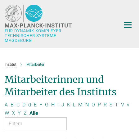
Hauptinhalt
Institut
Mitarbeiter
Mitarbeiterinnen und
Mitarbeiter des Instituts
A
B
C
D
d
E
F
G
H
I
J
K
L
M
N
O
P
R
S
T
V
v
W
X
Y
Z
Alle