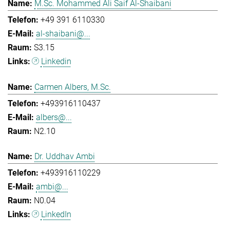
M.Sc. Mohammed Ali Saif Al-Shaibani
+49 391 6110330
al-shaibani@...
S3.15
Linkedin
Carmen Albers, M.Sc.
+493916110437
albers@...
N2.10
Dr. Uddhav Ambi
+493916110229
ambi@...
N0.04
LinkedIn