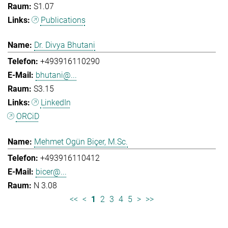
S1.07
Publications
Dr. Divya Bhutani
+493916110290
bhutani@...
S3.15
LinkedIn
ORCiD
Mehmet Ogün Biçer, M.Sc.
+493916110412
bicer@...
N 3.08
<<
<
1
2
3
4
5
>
>>