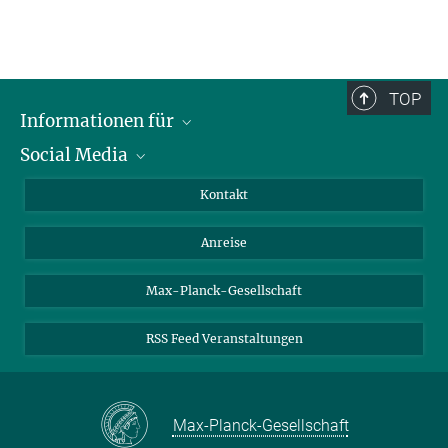
TOP
Informationen für
Social Media
Wissenschaftlerinnen und Wissenschaftler
Bewerberinnen und Bewerber
LinkedIn
Kontakt
Internationale Gäste
YouTube
Anreise
Medienvertreter
Mastodon
Studierende
Max-Planck-Gesellschaft
Schülerinnen und Schüler
RSS Feed Veranstaltungen
Max-Planck-Gesellschaft