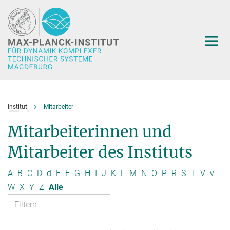
Hauptinhalt
Institut
Mitarbeiter
Mitarbeiterinnen und
Mitarbeiter des Instituts
A
B
C
D
d
E
F
G
H
I
J
K
L
M
N
O
P
R
S
T
V
v
W
X
Y
Z
Alle