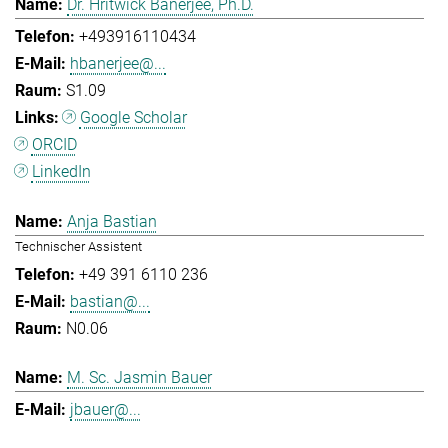
Dr. Hritwick Banerjee, Ph.D.
+493916110434
hbanerjee@...
S1.09
Google Scholar
ORCID
LinkedIn
Anja Bastian
Technischer Assistent
+49 391 6110 236
bastian@...
N0.06
M. Sc. Jasmin Bauer
jbauer@...