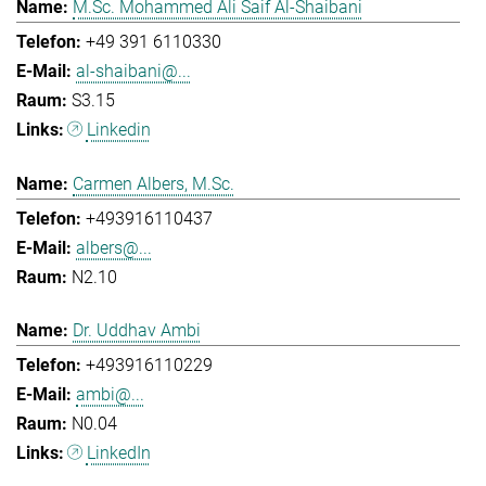
M.Sc. Mohammed Ali Saif Al-Shaibani
+49 391 6110330
al-shaibani@...
S3.15
Linkedin
Carmen Albers, M.Sc.
+493916110437
albers@...
N2.10
Dr. Uddhav Ambi
+493916110229
ambi@...
N0.04
LinkedIn