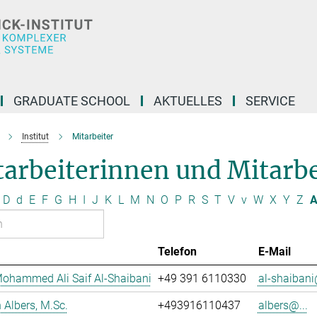
GRADUATE SCHOOL
AKTUELLES
SERVICE
Institut
Mitarbeiter
arbeiterinnen und Mitarbei
D
d
E
F
G
H
I
J
K
L
M
N
O
P
R
S
T
V
v
W
X
Y
Z
A
Telefon
E-Mail
ohammed Ali Saif Al-Shaibani
+49 391 6110330
al-shaibani
Albers, M.Sc.
+493916110437
albers@...