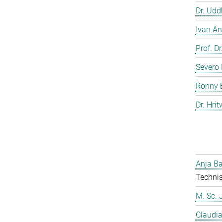
Dr. Ud
Ivan An
Prof. D
Severo 
Ronny 
Dr. Hrit
Anja Ba
Technis
M. Sc. 
Claudia