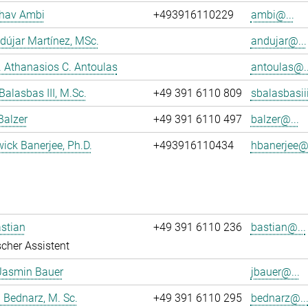
dhav Ambi
+493916110229
ambi@...
dújar Martínez, MSc.
andujar@...
r. Athanasios C. Antoulas
antoulas@..
Balasbas III, M.Sc.
+49 391 6110 809
sbalasbasii
Balzer
+49 391 6110 497
balzer@...
wick Banerjee, Ph.D.
+493916110434
hbanerjee@.
stian
+49 391 6110 236
bastian@...
cher Assistent
Jasmin Bauer
jbauer@...
 Bednarz, M. Sc.
+49 391 6110 295
bednarz@..