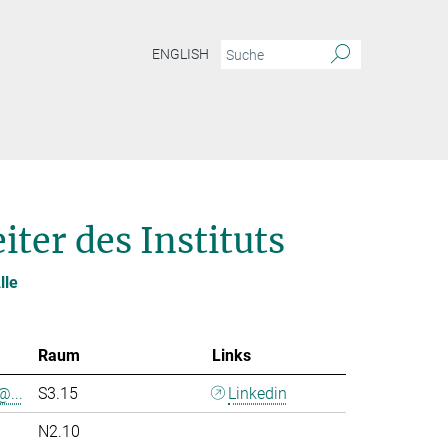
ENGLISH
ter des Instituts
lle
Raum
Links
@...
S3.15
Linkedin
N2.10