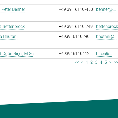
r. Peter Benner
+49 391 6110-450
benner@...
ja Bettenbrock
+49 391 6110 249
bettenbrock
ya Bhutani
+493916110290
bhutani@...
 Ogün Biçer, M.Sc.
+493916110412
bicer@...
<<
<
1
2
3
4
5
>
>