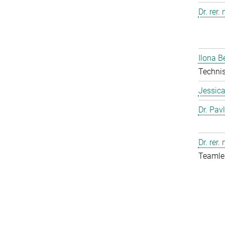
Dr. rer.
Ilona B
Technis
Jessic
Dr. Pav
Dr. rer.
Teamlei