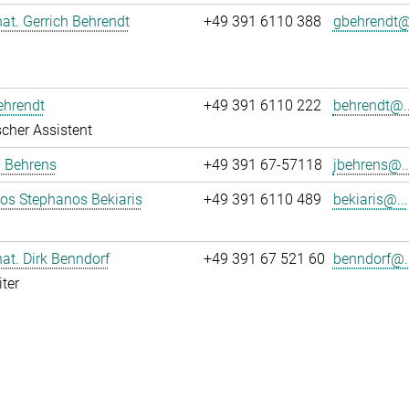
 nat. Gerrich Behrendt
+49 391 6110 388
gbehrendt@.
ehrendt
+49 391 6110 222
behrendt@..
cher Assistent
a Behrens
+49 391 67-57118
jbehrens@..
los Stephanos Bekiaris
+49 391 6110 489
bekiaris@...
 nat. Dirk Benndorf
+49 391 67 521 60
benndorf@..
ter