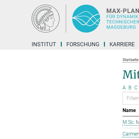
Hauptinhalt
INSTITUT
FORSCHUNG
KARRIERE
Startseite
Mit
A
B
C
Name
M.Sc. M
Carmen 