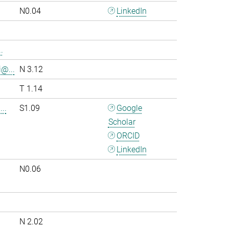
N0.04
LinkedIn
.
i@...
N 3.12
T 1.14
..
S1.09
Google
Scholar
ORCID
LinkedIn
N0.06
.
N 2.02