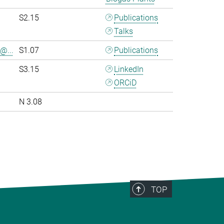
S2.15
Publications
Talks
@...
S1.07
Publications
S3.15
LinkedIn
ORCiD
N 3.08
>
TOP