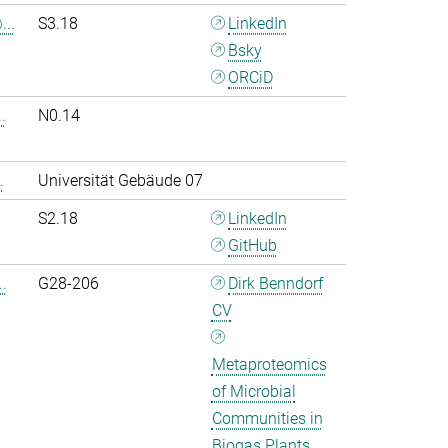
..
S3.18
LinkedIn
Bsky
ORCiD
.
N0.14
.
Universität Gebäude 07
S2.18
LinkedIn
GitHub
.
G28-206
Dirk Benndorf
CV
Metaproteomics
of Microbial
Communities in
Biogas Plants