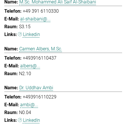
M.Sc. Mohammed Ali Saif Al-Shaibani
+49 391 6110330
al-shaibani@...
S3.15
Linkedin
Carmen Albers, M.Sc.
+493916110437
albers@...
N2.10
Dr. Uddhav Ambi
+493916110229
ambi@...
N0.04
LinkedIn