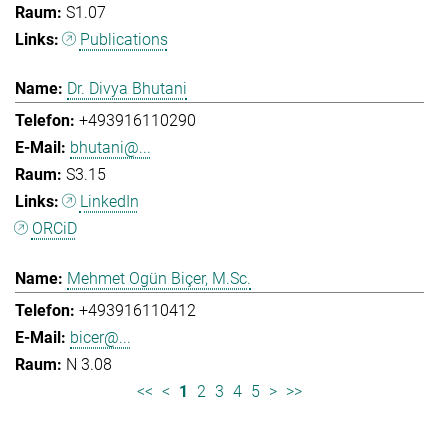
S1.07
Publications
Dr. Divya Bhutani
+493916110290
bhutani@...
S3.15
LinkedIn
ORCiD
Mehmet Ogün Biçer, M.Sc.
+493916110412
bicer@...
N 3.08
<<
<
1
2
3
4
5
>
>>