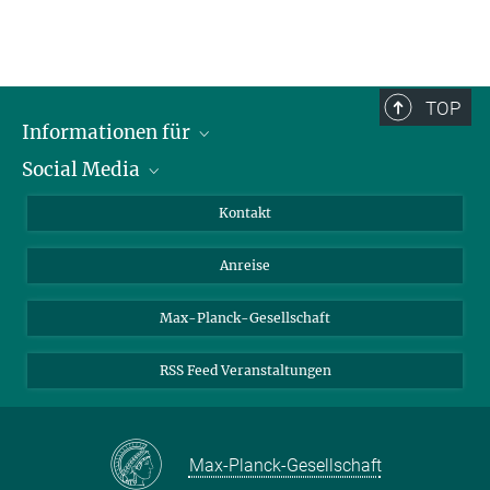
TOP
Informationen für
Social Media
Wissenschaftlerinnen und Wissenschaftler
Bewerberinnen und Bewerber
LinkedIn
Kontakt
Internationale Gäste
YouTube
Anreise
Medienvertreter
Mastodon
Studierende
Max-Planck-Gesellschaft
Schülerinnen und Schüler
RSS Feed Veranstaltungen
Max-Planck-Gesellschaft