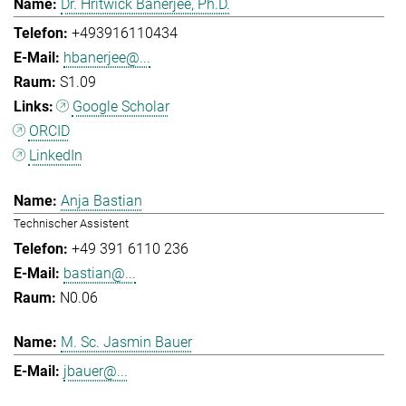
Dr. Hritwick Banerjee, Ph.D.
+493916110434
hbanerjee@...
S1.09
Google Scholar
ORCID
LinkedIn
Anja Bastian
Technischer Assistent
+49 391 6110 236
bastian@...
N0.06
M. Sc. Jasmin Bauer
jbauer@...