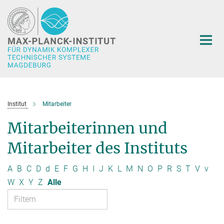
Hauptinhalt
Institut
Mitarbeiter
Mitarbeiterinnen und
Mitarbeiter des Instituts
A
B
C
D
d
E
F
G
H
I
J
K
L
M
N
O
P
R
S
T
V
v
W
X
Y
Z
Alle