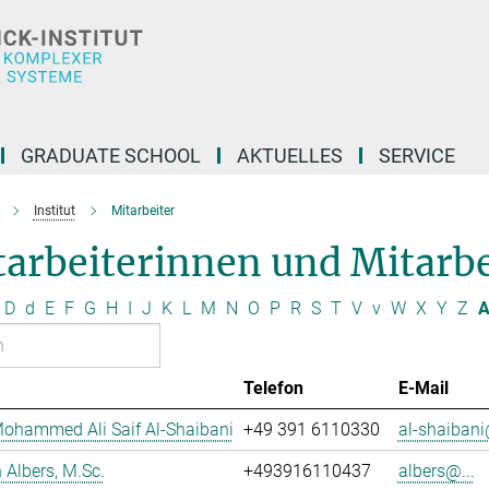
GRADUATE SCHOOL
AKTUELLES
SERVICE
Institut
Mitarbeiter
arbeiterinnen und Mitarbei
D
d
E
F
G
H
I
J
K
L
M
N
O
P
R
S
T
V
v
W
X
Y
Z
A
Telefon
E-Mail
ohammed Ali Saif Al-Shaibani
+49 391 6110330
al-shaibani
Albers, M.Sc.
+493916110437
albers@...