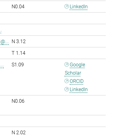
N0.04
LinkedIn
.
i@...
N 3.12
T 1.14
..
S1.09
Google
Scholar
ORCID
LinkedIn
N0.06
.
N 2.02