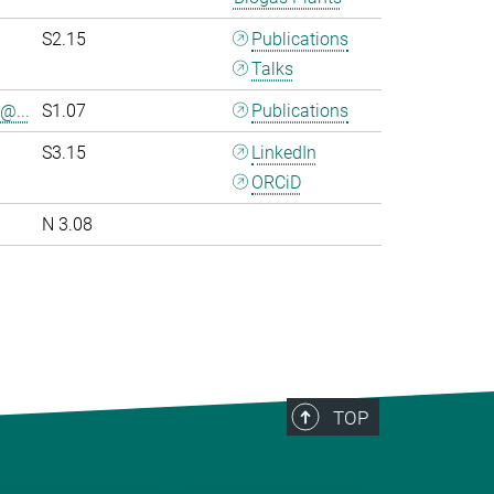
S2.15
Publications
Talks
@...
S1.07
Publications
S3.15
LinkedIn
ORCiD
N 3.08
>
TOP