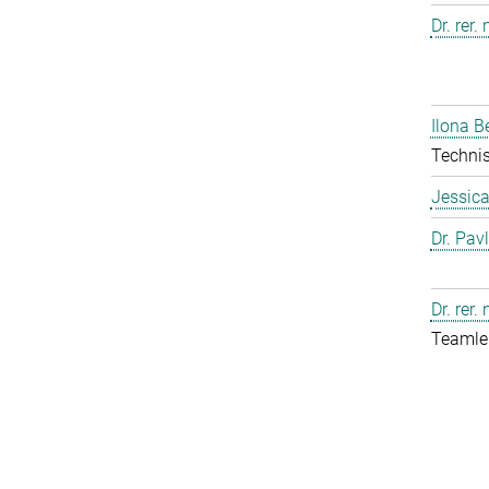
Dr. rer.
Ilona B
Technis
Jessic
Dr. Pav
Dr. rer.
Teamlei