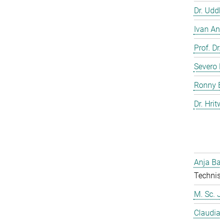
Dr. Ud
Ivan An
Prof. D
Severo 
Ronny 
Dr. Hrit
Anja Ba
Technis
M. Sc. 
Claudia