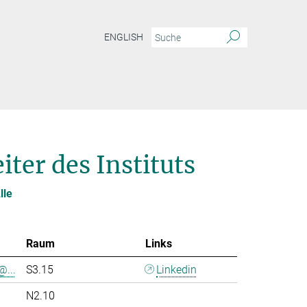
ENGLISH
ter des Instituts
lle
Raum
Links
@...
S3.15
Linkedin
N2.10