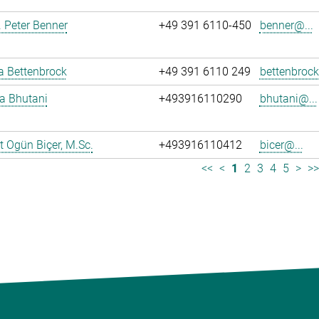
r. Peter Benner
+49 391 6110-450
benner@...
ja Bettenbrock
+49 391 6110 249
bettenbrock
ya Bhutani
+493916110290
bhutani@...
 Ogün Biçer, M.Sc.
+493916110412
bicer@...
<<
<
1
2
3
4
5
>
>