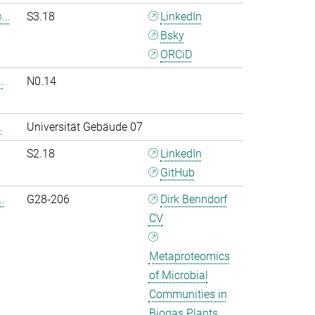
..
S3.18
LinkedIn
Bsky
ORCiD
.
N0.14
.
Universität Gebäude 07
S2.18
LinkedIn
GitHub
.
G28-206
Dirk Benndorf
CV
Metaproteomics
of Microbial
Communities in
Biogas Plants