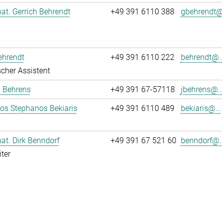
 nat. Gerrich Behrendt
+49 391 6110 388
gbehrendt@.
ehrendt
+49 391 6110 222
behrendt@..
cher Assistent
a Behrens
+49 391 67-57118
jbehrens@..
los Stephanos Bekiaris
+49 391 6110 489
bekiaris@...
 nat. Dirk Benndorf
+49 391 67 521 60
benndorf@..
ter