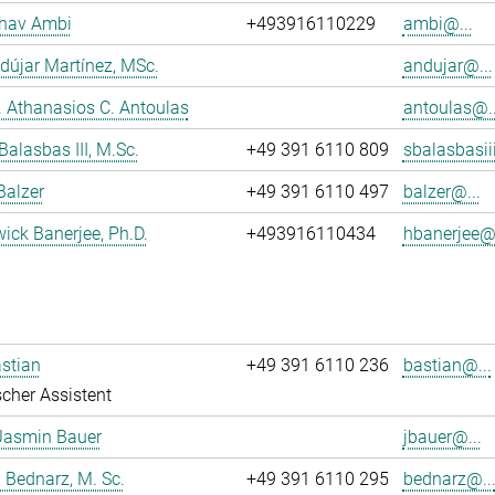
dhav Ambi
+493916110229
ambi@...
dújar Martínez, MSc.
andujar@...
r. Athanasios C. Antoulas
antoulas@..
Balasbas III, M.Sc.
+49 391 6110 809
sbalasbasii
Balzer
+49 391 6110 497
balzer@...
wick Banerjee, Ph.D.
+493916110434
hbanerjee@.
stian
+49 391 6110 236
bastian@...
cher Assistent
Jasmin Bauer
jbauer@...
 Bednarz, M. Sc.
+49 391 6110 295
bednarz@..