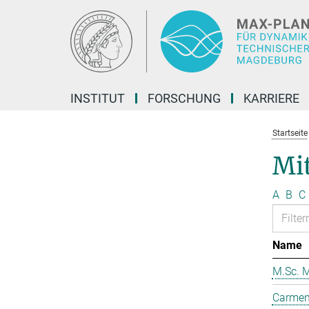
Hauptinhalt
INSTITUT
FORSCHUNG
KARRIERE
Startseite
Mit
A
B
C
Name
M.Sc. M
Carmen 