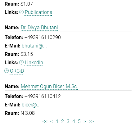
S1.07
Publications
Dr. Divya Bhutani
+493916110290
bhutani@...
S3.15
LinkedIn
ORCiD
Mehmet Ogün Biçer, M.Sc.
+493916110412
bicer@...
N 3.08
<<
<
1
2
3
4
5
>
>>