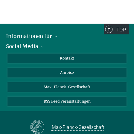
TOP
Informationen für
Social Media
Wissenschaftlerinnen und Wissenschaftler
Bewerberinnen und Bewerber
LinkedIn
Kontakt
Internationale Gäste
YouTube
Anreise
Medienvertreter
Mastodon
Studierende
Max-Planck-Gesellschaft
Schülerinnen und Schüler
RSS Feed Veranstaltungen
Max-Planck-Gesellschaft