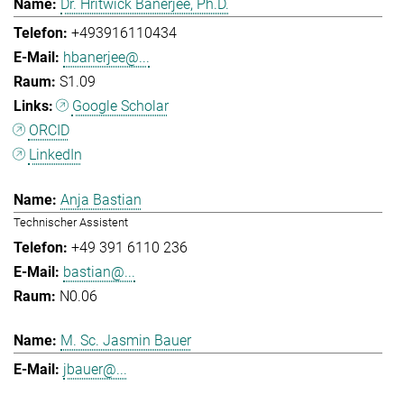
Dr. Hritwick Banerjee, Ph.D.
+493916110434
hbanerjee@...
S1.09
Google Scholar
ORCID
LinkedIn
Anja Bastian
Technischer Assistent
+49 391 6110 236
bastian@...
N0.06
M. Sc. Jasmin Bauer
jbauer@...