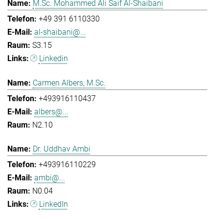
M.Sc. Mohammed Ali Saif Al-Shaibani
+49 391 6110330
al-shaibani@...
S3.15
Linkedin
Carmen Albers, M.Sc.
+493916110437
albers@...
N2.10
Dr. Uddhav Ambi
+493916110229
ambi@...
N0.04
LinkedIn