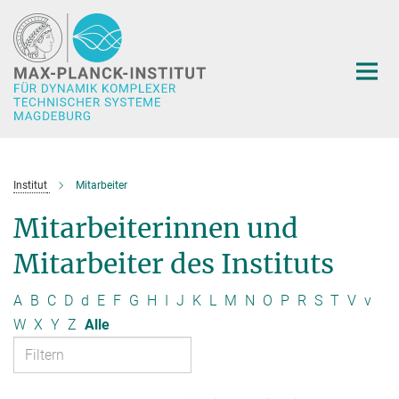
Hauptinhalt
Institut
Mitarbeiter
Mitarbeiterinnen und
Mitarbeiter des Instituts
A
B
C
D
d
E
F
G
H
I
J
K
L
M
N
O
P
R
S
T
V
v
W
X
Y
Z
Alle