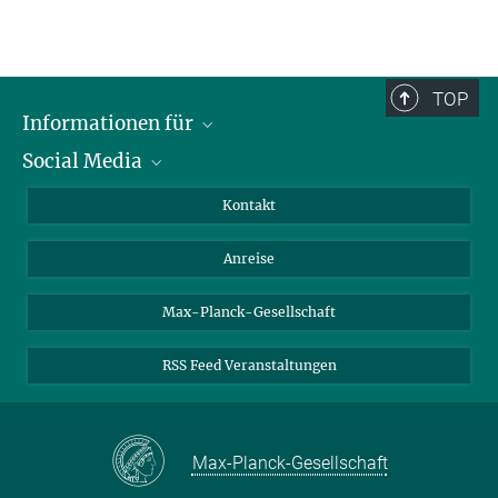
TOP
Informationen für
Social Media
Wissenschaftlerinnen und Wissenschaftler
Bewerberinnen und Bewerber
LinkedIn
Kontakt
Internationale Gäste
YouTube
Anreise
Medienvertreter
Mastodon
Studierende
Max-Planck-Gesellschaft
Schülerinnen und Schüler
RSS Feed Veranstaltungen
Max-Planck-Gesellschaft