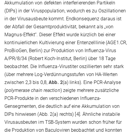
Akkumulation von defekten interferierenden Partikeln
(DIPs) in der Viruspopulation, wodurch es zu Oszillationen
in der Virusausbeute kommt. Endkonsequenz daraus ist
der Abfall der Gesamtproduktivität, bekannt als „von
Magnus-Effekt“. Dieser Effekt wurde kürzlich bei einer
kontinuierlichen Kultivierung einer Entenzelllinie (AGE1.CR,
ProBioGen, Berlin) zur Produktion von Influenza-Virus
A/PR/8/34 (Robert Koch-Institut, Berlin) über 18 Tage
beobachtet. Die Influenza-Virustiter oszillierten sehr stark
(über mehrere Log-Verdünnungsstufen von HA-Werten
zwischen 2,3 bis 0,8,
Abb. 2
(a) links). Eine PCR-Analyse
(
polymerase chain reaction
) zeigte mehrere zusätzliche
PCR-Produkte in den verschiedenen Influenza-
Gensegmenten, die deutlich auf eine Akkumulation von
DIPs hinwiesen (Abb. 2(a) rechts) [4]. Ähnliche instabile
Virusausbeuten im TSB-System wurden schon früher für
die Produktion von Baculoviren beobachtet und konnten