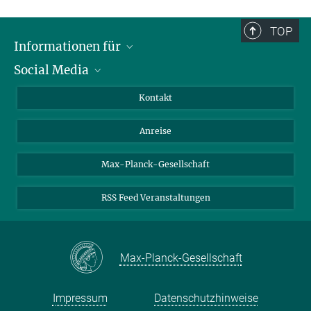
Max-Planck-Institut für Dynamik komplexer technischer Systeme,
Magdeburg
TOP
tapia@mpi-magdeburg.mpg.de
Informationen für
Social Media
Wissenschaftlerinnen und Wissenschaftler
Bewerberinnen und Bewerber
LinkedIn
Kontakt
Internationale Gäste
YouTube
Anreise
Medienvertreter
Mastodon
Studierende
Max-Planck-Gesellschaft
Schülerinnen und Schüler
RSS Feed Veranstaltungen
Max-Planck-Gesellschaft
Impressum
Datenschutzhinweise