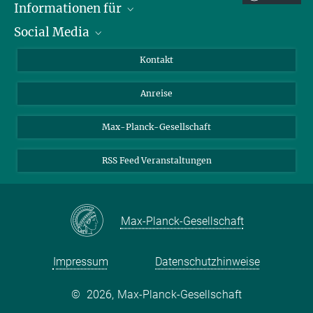
presse@...
Informationen für
Mehr zur DFG Fachkollegien Wahl 2019
Social Media
Wissenschaftlerinnen und Wissenschaftler
© Harald Krieg / MPI
Magdeburg
Bewerberinnen und Bewerber
LinkedIn
Kontakt
Internationale Gäste
YouTube
Anreise
Medienvertreter
Mastodon
Studierende
Max-Planck-Gesellschaft
Schülerinnen und Schüler
RSS Feed Veranstaltungen
Max-Planck-Gesellschaft
Impressum
Datenschutzhinweise
©
2026, Max-Planck-Gesellschaft