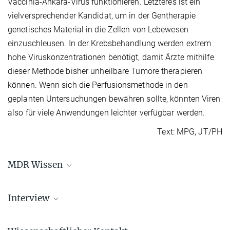
Vaccinia-Ankara-Virus funktionieren. Letzteres ist ein
vielversprechender Kandidat, um in der Gentherapie
genetisches Material in die Zellen von Lebewesen
einzuschleusen. In der Krebsbehandlung werden extrem
hohe Viruskonzentrationen benötigt, damit Ärzte mithilfe
dieser Methode bisher unheilbare Tumore therapieren
können. Wenn sich die Perfusionsmethode in den
geplanten Untersuchungen bewähren sollte, könnten Viren
also für viele Anwendungen leichter verfügbar werden.
Text: MPG, JT/PH
MDR Wissen
Magdeburger Bioreaktor: 10 Millionen Impfdosen
in zwei Wochen
Interview
Beitrag von Karsten Möbius in MDR Wissen, Wissensportal des
Dr. Yvonne Genzel zu "Impfstoffen aus dem
Mitteldeutschen Rundfunks, Oktober 2018