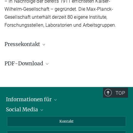
– in Nachfolge der bereits 1911 errichteten Kaiser-
Wilhelm-Gesellschaft – gegründet. Die Max-Planck-
Gesellschaft unterhält derzeit 80 eigene Institute,
Forschungsstellen, Laboratorien und Arbeitsgruppen.
Pressekontakt
Gabriele Ebel, M.A.
PDF-Download
+49 391 6110 144
ebel@...
Pressemeldung: Starke Nachfrage nach
presse@...
Studiengang Biosystemtechnik
TOP
© Harald Krieg / MPI
Magdeburg
Informationen für
Social Media
Wissenschaftlerinnen und Wissenschaftler
Bewerberinnen und Bewerber
LinkedIn
Kontakt
Internationale Gäste
YouTube