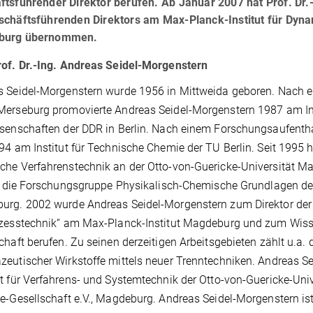
ftsführender Direktor berufen. Ab Januar 2007 hat Prof. Dr
schäftsführenden Direktors am Max-Planck-Institut für Dyn
burg übernommen.
of. Dr.-Ing. Andreas Seidel-Morgenstern
 Seidel-Morgenstern wurde 1956 in Mittweida geboren. Nach e
erseburg promovierte Andreas Seidel-Morgenstern 1987 am Ins
senschaften der DDR in Berlin. Nach einem Forschungsaufenthal
94 am Institut für Technische Chemie der TU Berlin. Seit 1995 
he Verfahrenstechnik an der Otto-von-Guericke-Universität Ma
er die Forschungsgruppe Physikalisch-Chemische Grundlagen de
urg. 2002 wurde Andreas Seidel-Morgenstern zum Direktor der
zesstechnik“ am Max-Planck-Institut Magdeburg und zum Wisse
chaft berufen. Zu seinen derzeitigen Arbeitsgebieten zählt u.a.
eutischer Wirkstoffe mittels neuer Trenntechniken. Andreas 
t für Verfahrens- und Systemtechnik der Otto-von-Guericke-Univ
e-Gesellschaft e.V., Magdeburg. Andreas Seidel-Morgenstern ist 