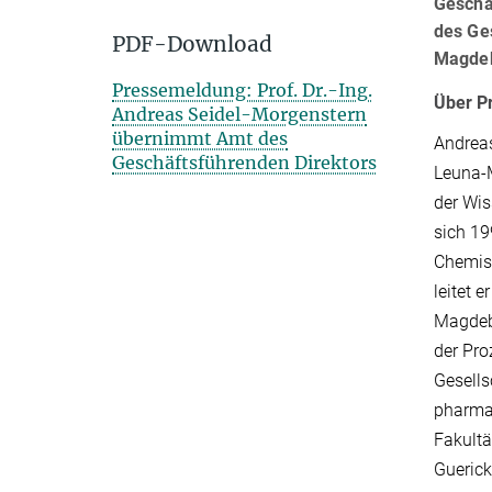
Geschä
des Ge
PDF-Download
Magde
Pressemeldung: Prof. Dr.-Ing.
Über Pr
Andreas Seidel-Morgenstern
übernimmt Amt des
Andreas
Geschäftsführenden Direktors
Leuna-M
der Wis
sich 19
Chemisc
leitet 
Magdeb
der Pro
Gesells
pharmaz
Fakultä
Guerick