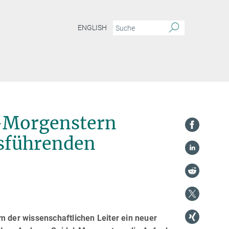
ENGLISH
idel-Morgenstern übernimmt Amt des Geschäftsführenden Direktors
l-Morgenstern
sführenden
m der wissenschaftlichen Leiter ein neuer