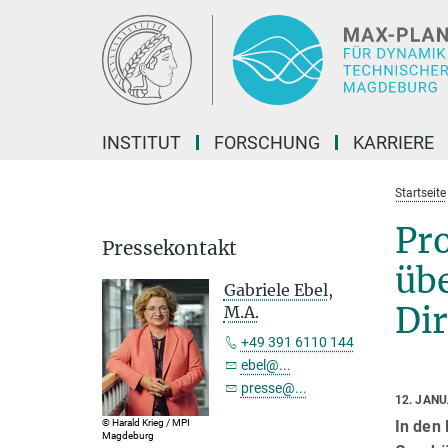
Hauptinhalt
INSTITUT
FORSCHUNG
KARRIERE
Startseite
Pro
Pressekontakt
üb
Gabriele Ebel,
Dir
M.A.
+49 391 6110 144
ebel@...
presse@...
12. JAN
© Harald Krieg / MPI
In den 
Magdeburg