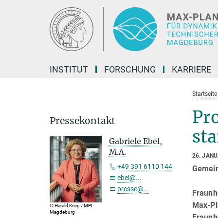
Hauptinhalt
INSTITUT
FORSCHUNG
KARRIERE
Startseite
Pr
Pressekontakt
st
Gabriele Ebel,
M.A.
26. JAN
+49 391 6110 144
Gemein
ebel@...
presse@...
Fraunho
Max-Pl
© Harald Krieg / MPI
Magdeburg
Fraunh