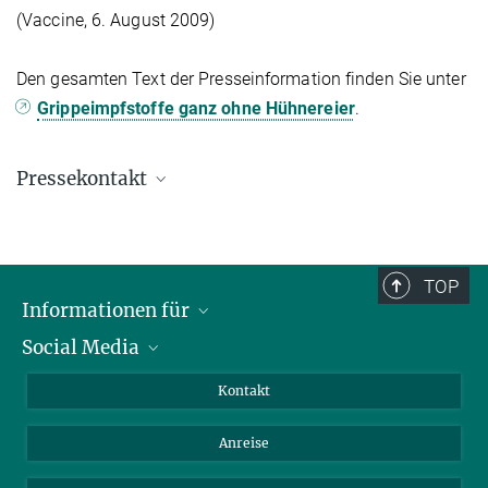
(Vaccine, 6. August 2009)
Den gesamten Text der Presseinformation finden Sie unter
Grippeimpfstoffe ganz ohne Hühnereier
.
Pressekontakt
Gabriele Ebel, M.A.
+49 391 6110 144
ebel@...
TOP
presse@...
Informationen für
Social Media
Wissenschaftlerinnen und Wissenschaftler
© Harald Krieg / MPI
Magdeburg
Bewerberinnen und Bewerber
LinkedIn
Kontakt
Internationale Gäste
YouTube
Anreise
Medienvertreter
Mastodon