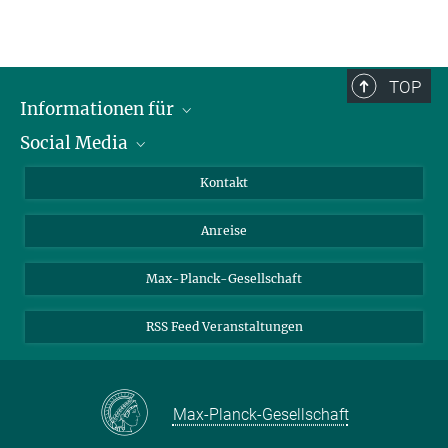
hintsch@...
Janine Holzmann
sek-arb@...
+49 391 6110-416
sek-pspd@...
holzmann@...
TOP
Informationen für
Social Media
Wissenschaftlerinnen und Wissenschaftler
Bewerberinnen und Bewerber
LinkedIn
Kontakt
Internationale Gäste
YouTube
Anreise
Medienvertreter
Mastodon
Studierende
Max-Planck-Gesellschaft
Schülerinnen und Schüler
RSS Feed Veranstaltungen
Max-Planck-Gesellschaft