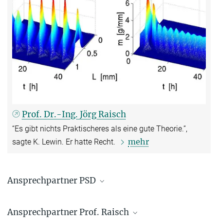
Prof. Dr.-Ing. Jörg Raisch
“Es gibt nichts Praktischeres als eine gute Theorie.”,
mehr
sagte K. Lewin. Er hatte Recht.
Ansprechpartner PSD
Susanne Hintsch
Ansprechpartner Prof. Raisch
+49 391 6110 477