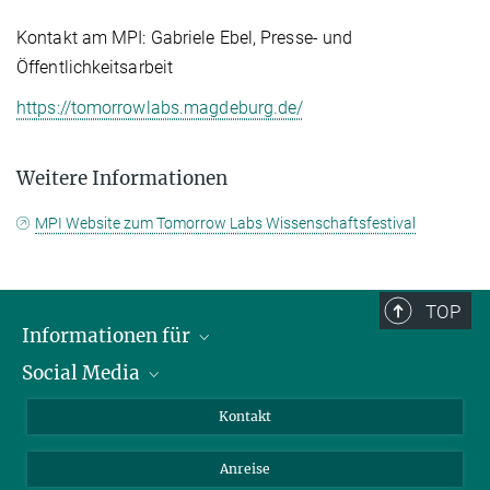
Kontakt am MPI: Gabriele Ebel, Presse- und
Öffentlichkeitsarbeit
https://tomorrowlabs.magdeburg.de/
Weitere Informationen
MPI Website zum Tomorrow Labs Wissenschaftsfestival
TOP
Informationen für
Social Media
Wissenschaftlerinnen und Wissenschaftler
Bewerberinnen und Bewerber
LinkedIn
Kontakt
Internationale Gäste
YouTube
Anreise
Medienvertreter
Mastodon