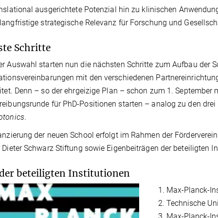
nslational ausgerichtete Potenzial hin zu klinischen Anwendu
angfristige strategische Relevanz für Forschung und Gesellsch
te Schritte
r Auswahl starten nun die nächsten Schritte zum Aufbau der Sch
tionsvereinbarungen mit den verschiedenen Partnereinrichtu
itet. Denn – so der ehrgeizige Plan – schon zum 1. September m
eibungsrunde für PhD-Positionen starten – analog zu den dre
otonics
.
anzierung der neuen School erfolgt im Rahmen der Fördervere
 Dieter Schwarz Stiftung sowie Eigenbeiträgen der beteiligten In
 der beteiligten Institutionen
Max-Planck-Inst
Technische Univ
Max-Planck-Ins