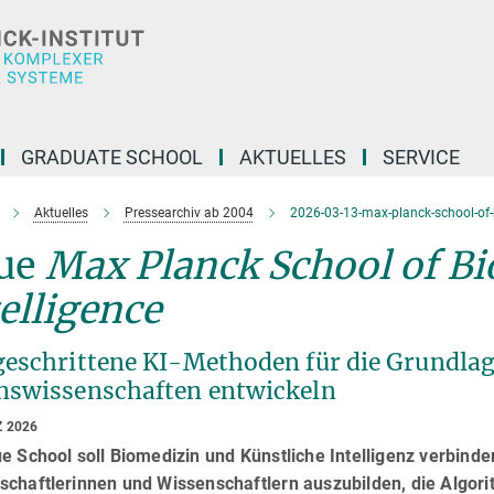
GRADUATE SCHOOL
AKTUELLES
SERVICE
Aktuelles
Pressearchiv ab 2004
2026-03-13-max-planck-school-of-bi
ue
Max Planck School of Bio
elligence
geschrittene KI-Methoden für die Grundla
nswissenschaften entwickeln
Z 2026
e School soll Biomedizin und Künstliche Intelligenz verbinden
schaftlerinnen und Wissenschaftlern auszubilden, die Algor