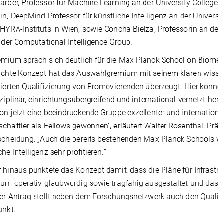
arber, Professor für Machine Learning an der University Colleg
in, DeepMind Professor für künstliche Intelligenz an der Univer
HYRA-Instituts in Wien, sowie Concha Bielza, Professorin an d
n der Computational Intelligence Group.
mium sprach sich deutlich für die Max Planck School on Biomedi
ichte Konzept hat das Auswahlgremium mit seinem klaren wiss
rierten Qualifizierung von Promovierenden überzeugt. Hier kö
sziplinär, einrichtungsübergreifend und international vernetzt 
on jetzt eine beeindruckende Gruppe exzellenter und internatio
chaftler als Fellows gewonnen“, erläutert Walter Rosenthal, P
scheidung. „Auch die bereits bestehenden Max Planck Schools
he Intelligenz sehr profitieren.“
 hinaus punktete das Konzept damit, dass die Pläne für Infras
lum operativ glaubwürdig sowie tragfähig ausgestaltet und das
Der Antrag stellt neben dem Forschungsnetzwerk auch den Qua
unkt.