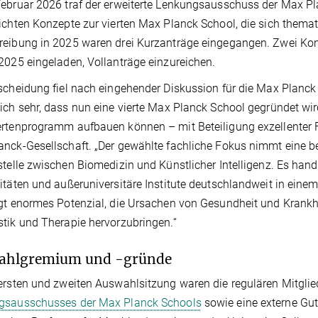
ebruar 2026 traf der erweiterte Lenkungsausschuss der Max Pl
ichten Konzepte zur vierten Max Planck School, die sich themati
eibung in 2025 waren drei Kurzanträge eingegangen. Zwei Ko
2025 eingeladen, Vollanträge einzureichen.
scheidung fiel nach eingehender Diskussion für die Max Planck Sc
ich sehr, dass nun eine vierte Max Planck School gegründet wir
rtenprogramm aufbauen können – mit Beteiligung exzellenter Fo
nck-Gesellschaft. „Der gewählte fachliche Fokus nimmt eine be
stelle zwischen Biomedizin und Künstlicher Intelligenz. Es handel
itäten und außeruniversitäre Institute deutschlandweit in ei
gt enormes Potenzial, die Ursachen von Gesundheit und Krankhe
tik und Therapie hervorzubringen.“
ahlgremium und -gründe
ersten und zweiten Auswahlsitzung waren die regulären Mitgli
gsausschusses der Max Planck Schools
sowie eine externe Guta