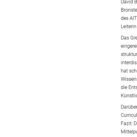
David B
Bronste
des AIT
Leiteri
Das Gre
eingere
struktu
interdi
hat sch
Wissens
die Ent
Künstlic
Darüber
Curricu
Fazit: 
Mittelp