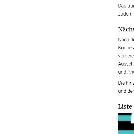
Das tra
zudem l
Nächs
Nach de
Koopera
vorbere
Ausschr
und
Ph
Die Fin
und der
Liste