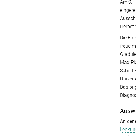
Am 9. F
eingere
Ausschr
Herbst 
Die Ent
freue m
Graduie
Max-Pla
Schnitt
Univers
Das bir
Diagnos
Ausw
An der 
Lenkun