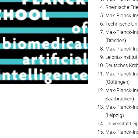
Rheinische Fri
Max-Planck-Inst
Technische Uni
Max-Planck-Inst
(Dresden)
Max-Planck-Inst
Leibniz-Institu
Deutsches Kre
Max-Planck-Ins
(Göttingen)
Max-Planck-Ins
Saarbrücken)
Max-Planck-Ins
(Leipzig)
Universität Lei
Max-Planck-Ins