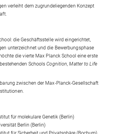
ngen verleiht dem zugrundeliegenden Konzept
aft.
ool: die Geschäftsstelle wird eingerichtet,
ngen unterzeichnet und die Bewerbungsphase
öchte die vierte Max Planck School eine erste
i bestehenden Schools
Cognition
,
Matter to Life
inbarung zwischen der Max-Planck-Gesellschaft
stitutionen.
itut für molekulare Genetik (Berlin)
ersität Berlin (Berlin)
titut für Sicherheit und Privatsphäre (Bochum)