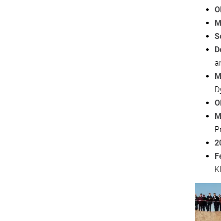
O
M
S
D
a
M
D
O
M
Pr
2
F
K