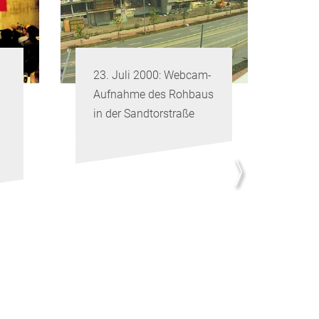
ebcam-
Die Mitarbeiterschaft
ohbaus
vor dem neuen
aße
Institutsgebäude im
Jahr 2001.