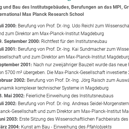
g und Bau des Institutsgebäudes, Berufungen an das MPI, 
ternational Max Planck Research School
uli 2000:
Berufung von Prof. Dr.-Ing. Udo Reichl zum Wissenscha
nd zum Direktor am Max-Planck-Institut Magdeburg
9. September 2000:
Richtfest für den Institutsneubau
uli 2001:
Berufung von Prof. Dr.-Ing. Kai Sundmacher zum Wisse
esellschaft und zum Direktor am Max-Planck-Institut Magdebur
eptember 2001:
Nach nur zweijähriger Bauzeit wurde das neue
on 5700 m² übergeben. Die Max-Planck-Gesellschaft investierte 
ebruar 2002:
Berufung von Prof. Dr.-Ing. Jörg Raisch zum Auswä
ynamik komplexer technischer Systeme in Magdeburg
3. Mai 2002:
Feierliche Einweihung des Institutsneubaus
uli 2002:
Berufung von Prof. Dr.-Ing. Andreas Seidel-Morgenster
lanck-Gesellschaft und zum Direktor am Max-Planck-Institut M
uni 2003:
Erste Sitzung des Wissenschaftlichen Fachbeirats des 
ärz 2004:
Kunst am Bau - Einweihung des
Pfahlobjekts