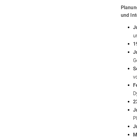
Planun
und In
J
u
1
J
G
S
v
F
D
2
J
P
J
M