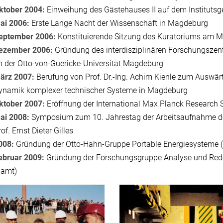
ktober
2004:
Einweihung des Gästehauses II auf dem Institutsg
ai 2006:
Erste Lange Nacht der Wissenschaft in Magdeburg
eptember 2006:
Konstituierende Sitzung des Kuratoriums am M
ezember 2006:
Gründung des interdisziplinären Forschungsze
n der Otto-von-Guericke-Universität Magdeburg
ärz 2007:
Berufung von Prof. Dr.-Ing. Achim Kienle zum Auswärt
ynamik komplexer technischer Systeme in Magdeburg
ktober 2007:
Eröffnung der International Max Planck Research
ai 2008:
Symposium zum 10. Jahrestag der Arbeitsaufnahme de
of. Ernst Dieter Gilles
008:
Gründung der Otto-Hahn-Gruppe Portable Energiesysteme (Dr.
ebruar 2009:
Gründung der Forschungsgruppe Analyse und Redesi
lamt)